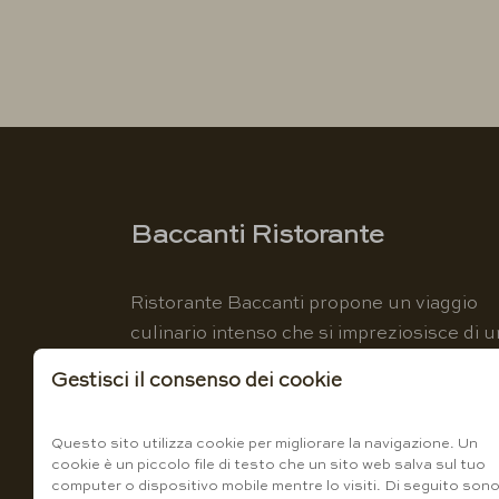
Baccanti Ristorante
Ristorante Baccanti propone un viaggio
culinario intenso che si impreziosisce di u
luogo magico per amplificare l'estasi dei
Gestisci il consenso dei cookie
sensi.
Questo sito utilizza cookie per migliorare la navigazione. Un
cookie è un piccolo file di testo che un sito web salva sul tuo
computer o dispositivo mobile mentre lo visiti. Di seguito son