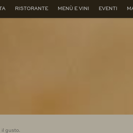
TA
RISTORANTE
MENÙ E VINI
EVENTI
M
il gusto.