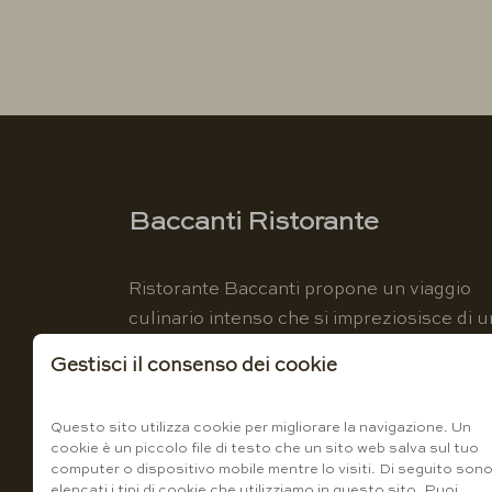
Baccanti Ristorante
Ristorante Baccanti propone un viaggio
culinario intenso che si impreziosisce di u
luogo magico per amplificare l'estasi dei
Gestisci il consenso dei cookie
sensi.
Questo sito utilizza cookie per migliorare la navigazione. Un
cookie è un piccolo file di testo che un sito web salva sul tuo
computer o dispositivo mobile mentre lo visiti. Di seguito son
elencati i tipi di cookie che utilizziamo in questo sito. Puoi