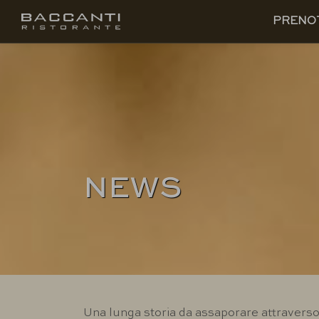
IT
PRENOTA
PRENO
NEWS
Una lunga storia da assaporare attraverso 