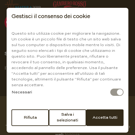
Gestisci il consenso dei cookie
Questo sito utilizza cookie per migliorare la navigazione.
Un cookie è un piccolo file di testo che un sito web salva
sul tuo computer o dispositivo mobile mentre lo visiti. Di
seguito sono elencati i tipi di cookie che utilizziamo in
Scegli la lingua
questo sito. Puoi liberamente prestare, rifiutare o
revocare il tuo consenso, in qualsiasi momento,
accedendo al pannello delle preferenze. Usa il pulsante
IT
|
EN
"Accetta tutti" per acconsentire all'utilizzo di tali
tecnologie, altrimenti il pulsante "Rifiuta" per continuare
senza accettare.
Necessari
Copyright © Baccanti Ristorante di Sergio E. Guanti - P.IVA
Salva i
Rifiuta
Accetta tutti
01007210774
selezionati
Tutti i diritti riservati |
privacy policy
|
Cookie Policy
|
sviluppo
web
logovia