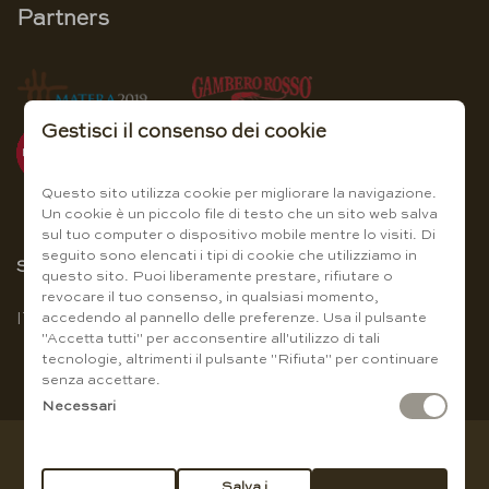
Partners
Gestisci il consenso dei cookie
Questo sito utilizza cookie per migliorare la navigazione.
Un cookie è un piccolo file di testo che un sito web salva
sul tuo computer o dispositivo mobile mentre lo visiti. Di
seguito sono elencati i tipi di cookie che utilizziamo in
Scegli la lingua
questo sito. Puoi liberamente prestare, rifiutare o
revocare il tuo consenso, in qualsiasi momento,
accedendo al pannello delle preferenze. Usa il pulsante
IT
|
EN
"Accetta tutti" per acconsentire all'utilizzo di tali
tecnologie, altrimenti il pulsante "Rifiuta" per continuare
senza accettare.
Necessari
Copyright © Baccanti Ristorante di Sergio E. Guanti - P.IVA
Salva i