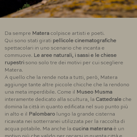
Da sempre
Matera
colpisce artisti e poeti.
Qui sono stati girati
pellicole cinematografiche
spettacolari in uno scenario che incanta e
commuove.
Le aree naturali, i sassi e le chiese
rupestri
sono solo tre dei motivi per cui scegliere
Matera.
A quello che la rende nota a tutti, però, Matera
aggiunge tante altre piccole chicche che la rendono
una meta imperdibile. Come il
Museo Musma
interamente dedicato alla scultura, la
Cattedrale
che
domina la città in quanto edificata nel suo punto più
in alto e il
Palombaro
lungo la grande cisterna
ricavata nei sotterranei utilizzata per la raccolta di
acqua potabile. Ma anche la
cucina materana
è un
motivo più che valido per recarsi in questa città e