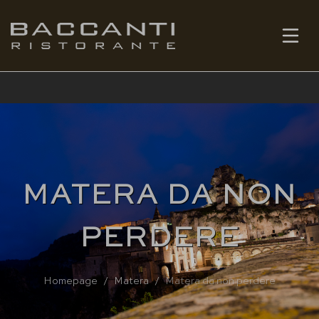
IT
PRENOTA
MATERA DA NON
PERDERE
Homepage
Matera
Matera da non perdere