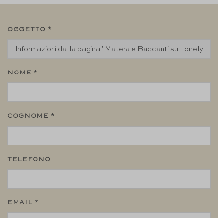
OGGETTO *
NOME *
COGNOME *
TELEFONO
EMAIL *