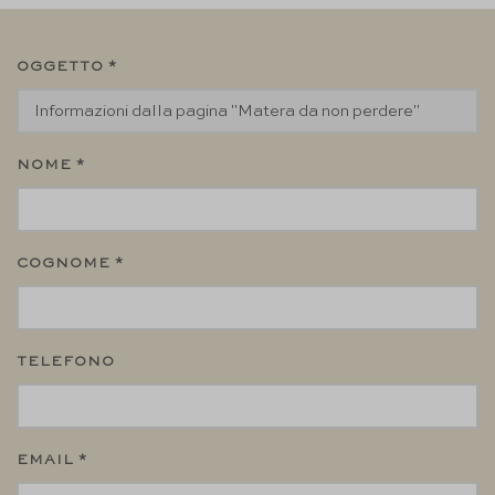
OGGETTO *
NOME *
COGNOME *
TELEFONO
EMAIL *